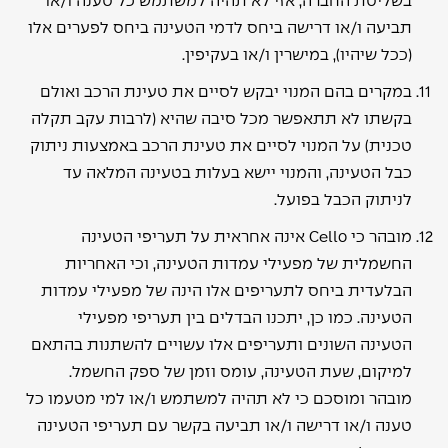
בשליטת החברה, אזי לא תהיה למשתמש כל טענה ו/או
תביעה ו/או דרישה ביחס לדמי הטעינה ביחס לפערים אלו
(ככל שיהיו), במישרין ו/או בעקיפין.
במקרים בהם המנוי יבקש לסיים את טעינת הרכב ואולם
בקשתו לא תתאפשר מכל סיבה שהיא (לרבות עקב תקלה
טכנית) על המנוי לסיים את טעינת הרכב באמצעות ניתוק
כבל הטעינה, והמנוי יישא בעלות בטעינה המלאה עד
לניתוק הכבל בפועל.
מובהר כי Cello אינה אחראית על תעריפי הטעינה
החשמלית של מפעילי עמדות הטעינה, וכי האחריות
הבלעדית ביחס לתעריפים אלו הינה של מפעילי עמדות
הטעינה. כמו כן, יתכנו הבדלים בין תעריפי מפעילי
הטעינה השונים ותעריפים אלו עשויים להשתנות בהתאם
למיקום, שעת הטעינה, עומס וזמן של ספק החשמל.
מובהר ומוסכם כי לא תהיה למשתמש ו/או למי מטעמו כל
טענה ו/או דרישה ו/או תביעה בקשר עם תעריפי הטעינה