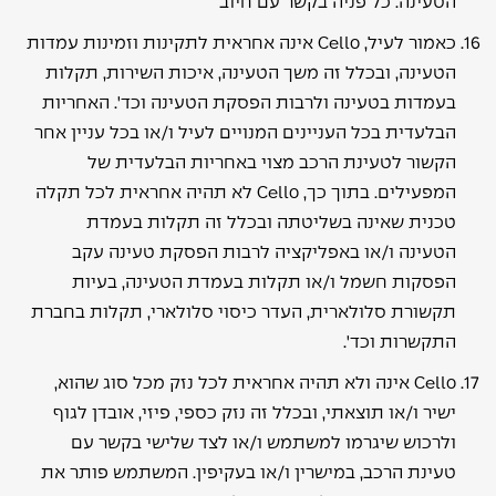
הטעינה. כל פניה בקשר עם חיוב
כאמור לעיל, Cello אינה אחראית לתקינות וזמינות עמדות
הטעינה, ובכלל זה משך הטעינה, איכות השירות, תקלות
בעמדות בטעינה ולרבות הפסקת הטעינה וכד'. האחריות
הבלעדית בכל העניינים המנויים לעיל ו/או בכל עניין אחר
הקשור לטעינת הרכב מצוי באחריות הבלעדית של
המפעילים. בתוך כך, Cello לא תהיה אחראית לכל תקלה
טכנית שאינה בשליטתה ובכלל זה תקלות בעמדת
הטעינה ו/או באפליקציה לרבות הפסקת טעינה עקב
הפסקות חשמל ו/או תקלות בעמדת הטעינה, בעיות
תקשורת סלולארית, העדר כיסוי סלולארי, תקלות בחברת
התקשרות וכד'.
Cello אינה ולא תהיה אחראית לכל נזק מכל סוג שהוא,
ישיר ו/או תוצאתי, ובכלל זה נזק כספי, פיזי, אובדן לגוף
ולרכוש שיגרמו למשתמש ו/או לצד שלישי בקשר עם
טעינת הרכב, במישרין ו/או בעקיפין. המשתמש פותר את